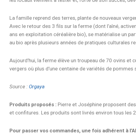
les locaux viennent à tester et, forte de son succès, dév
La famille reprend des terres, plante de nouveaux verger
Avec le retour des 3 fils sur la ferme (dont l’aîné, activ
ans en exploitation céréalière bio), se matérialise un par
au bio après plusieurs années de pratiques culturales 
Aujourd’hui, la ferme élève un troupeau de 70 ovins et c
vergers où plus d’une centaine de variétés de pommes 
Sou
rce :
Orgaya
Produits proposés :
Pierre et Joséphine proposent des 
et confitures.
Les produits sont livrés environ tous les 
Pour passer vos commandes,
une fois adhérent à l’