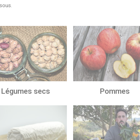
ssous.
Légumes secs
Pommes