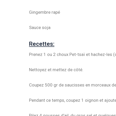
Gingembre rapé
Sauce soja
Recettes:
Prenez 1 ou 2 choux Pet-tsaï et hachez-les 
Nettoyez et mettez de côté.
Coupez 500 gr de saucisses en morceaux de 4 
Pendant ce temps, coupez 1 oignon et ajoutez
Pilez 4 gousses d’ail, du gros sel et quelques