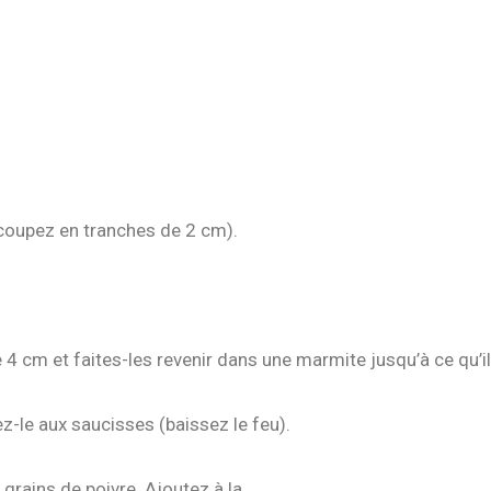
(coupez en tranches de 2 cm).
cm et faites-les revenir dans une marmite jusqu’à ce qu’ils
-le aux saucisses (baissez le feu).
 grains de poivre. Ajoutez à la