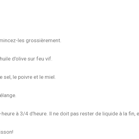
 émincez-les grossièrement.
uile d’olive sur feu vif.
 sel, le poivre et le miel.
mélange.
re à 3/4 d’heure. Il ne doit pas rester de liquide à la fin, et
isson!